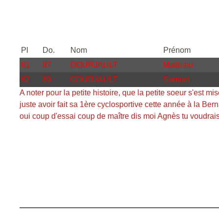
Pl
Do.
Nom
Prénom
61
87
GOURJAULT
Matthieu
62
89
GOURJAULT
Samuel
A noter pour la petite histoire, que la petite soeur s'est
juste avoir fait sa 1ère cyclosportive cette année à la Be
oui coup d'essai coup de maître dis moi Agnès tu voudrais 