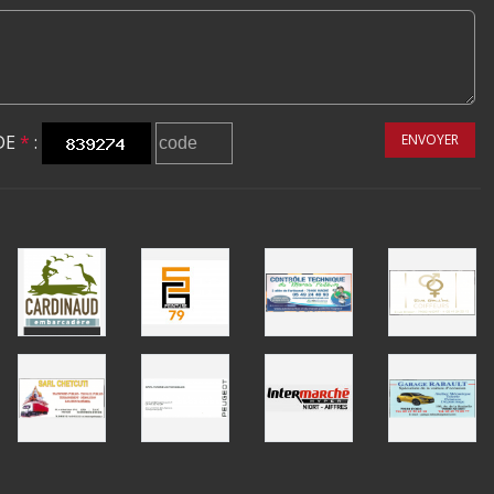
DE
*
:
ENVOYER