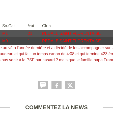
Sx-Cat
/cat
Club
M1
21
PEDALE SAINT FLORENTAISE
M9
1
PEDALE SAINT FLORENTAISE
 mise au vélo l'année dernière et a décidé de les accompagner su
rnaudeau et qui fait un temps canon de 4:08 et qui termine 423iè
pas venir à la PSF par hasard ? mais quelle famille papa Francis
COMMENTEZ LA NEWS