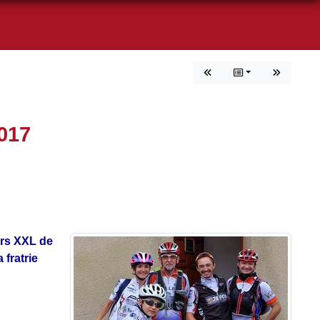
017
urs XXL de
fratrie