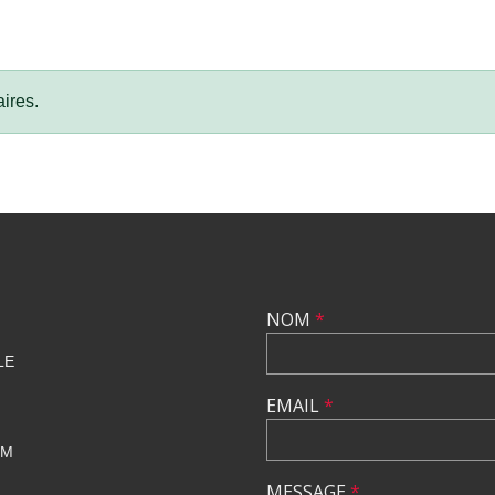
ires.
NOM
*
LE
EMAIL
*
OM
MESSAGE
*