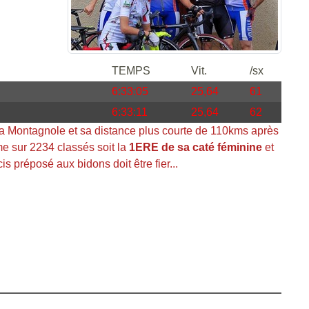
TEMPS
Vit.
/sx
6:33:05
25,64
61
6:33:11
25,64
62
r la Montagnole et sa distance plus courte de 110kms après
me sur 2234 classés soit la
1ERE de sa caté féminine
et
 préposé aux bidons doit être fier...