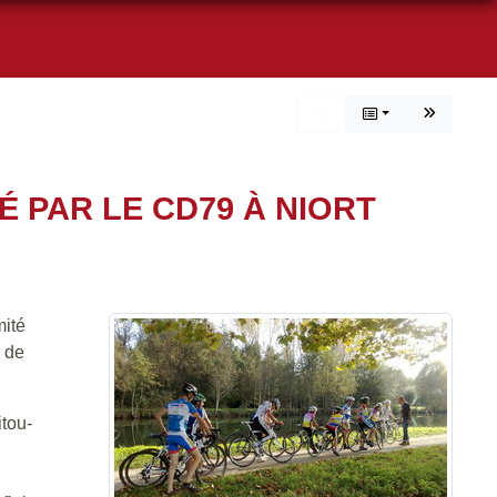
 PAR LE CD79 À NIORT
mité
b de
tou-