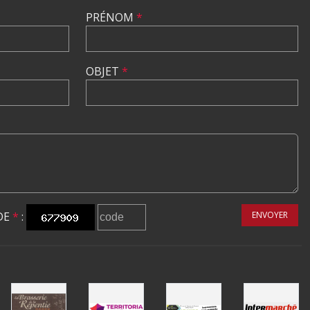
PRÉNOM
*
OBJET
*
DE
*
:
ENVOYER