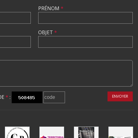
PRÉNOM
*
OBJET
*
DE
*
:
ENVOYER