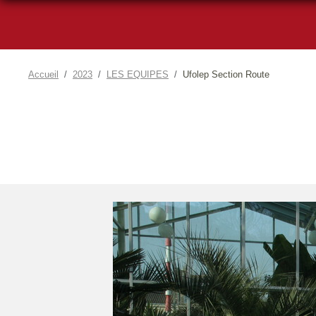
Accueil
2023
LES EQUIPES
Ufolep Section Route