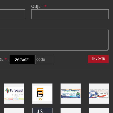
OBJET
*
DE
*
:
ENVOYER