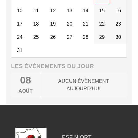
10
11
12
13
14
15
16
17
18
19
20
21
22
23
24
25
26
27
28
29
30
31
LES ÉVÈNEMENTS DU JOUR
08
AUCUN ÉVÈNEMENT
AUJOURD'HUI
AOÛT
PSF NIORT