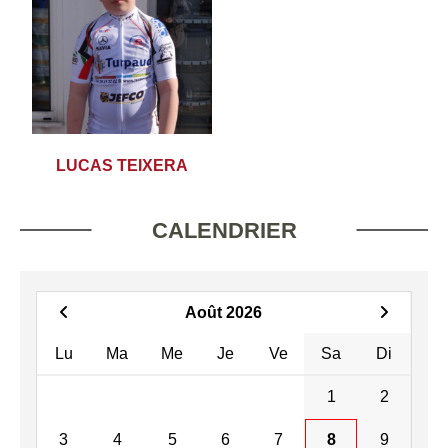
LUCAS TEIXERA
CALENDRIER
Août 2026
Lu
Ma
Me
Je
Ve
Sa
Di
1
2
3
4
5
6
7
8
9