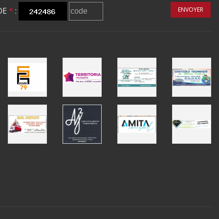
DE
*
:
ENVOYER